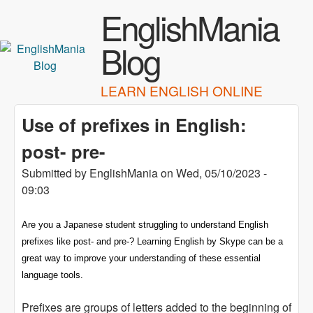
Skip to main content
EnglishMania
Blog
LEARN ENGLISH ONLINE
Use of prefixes in English:
post- pre-
Submitted by
EnglishMania
on
Wed, 05/10/2023 -
09:03
Are you a Japanese student struggling to understand English
prefixes like post- and pre-? Learning English by Skype can be a
great way to improve your understanding of these essential
language tools.
Prefixes are groups of letters added to the beginning of