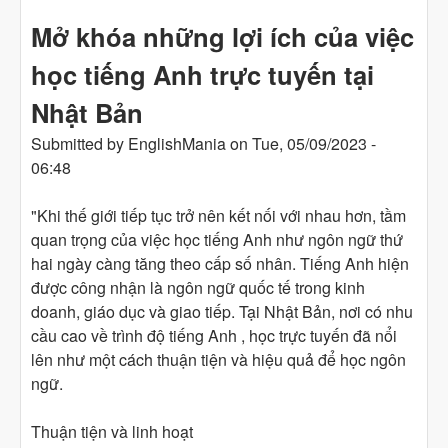
อังกฤษออนไลน์ในญี่ปุ่น
Mở khóa những lợi ích của việc
học tiếng Anh trực tuyến tại
Nhật Bản
Submitted by
EnglishMania
on
Tue, 05/09/2023 -
06:48
"Khi thế giới tiếp tục trở nên kết nối với nhau hơn, tầm
quan trọng của việc học tiếng Anh như ngôn ngữ thứ
hai ngày càng tăng theo cấp số nhân. Tiếng Anh hiện
được công nhận là ngôn ngữ quốc tế trong kinh
doanh, giáo dục và giao tiếp. Tại Nhật Bản, nơi có nhu
cầu cao về trình độ tiếng Anh , học trực tuyến đã nổi
lên như một cách thuận tiện và hiệu quả để học ngôn
ngữ.
Thuận tiện và linh hoạt