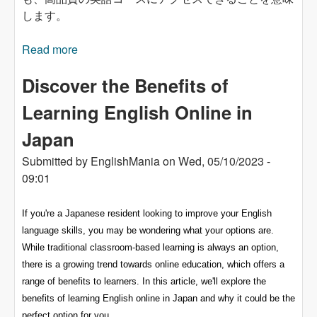
します。
Read more
about 「日本でオンラインで英語を学ぶことの
利点を発見してください」
Discover the Benefits of
Learning English Online in
Japan
Submitted by
EnglishMania
on
Wed, 05/10/2023 -
09:01
If you're a Japanese resident looking to improve your English
language skills, you may be wondering what your options are.
While traditional classroom-based learning is always an option,
there is a growing trend towards online education, which offers a
range of benefits to learners. In this article, we'll explore the
benefits of learning English online in Japan and why it could be the
perfect option for you.