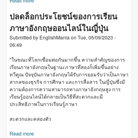
Read more
about 「なぜ英語をオンラインで学ぶことが、
忙しい日本の専門家にとって最良の選択肢で
ปลดล็อกประโยชน์ของการเรียน
す」
ภาษาอังกฤษออนไลน์ในญี่ปุ่น
Submitted by
EnglishMania
on
Tue, 05/09/2023 -
06:49
"ในขณะที่โลกเชื่อมต่อกันมากขึ้น ความสำคัญของการ
เรียนภาษาอังกฤษในฐานะภาษาที่สองก็เพิ่มขึ้นอย่าง
ทวีคูณ ปัจจุบันภาษาอังกฤษได้รับการยอมรับว่าเป็นภาษา
สากลของธุรกิจ การศึกษา และการสื่อสาร ในญี่ปุ่นซึ่งมี
ความต้องการความสามารถทางภาษาอังกฤษสูง การ
เรียนรู้ออนไลน์ได้กลายเป็นวิธีที่สะดวกและมี
ประสิทธิภาพในการเรียนรู้ภาษา
สะดวกและคล่องตัว
Read more
about ปลดล็อกประโยชน์ของการเรียนภาษา