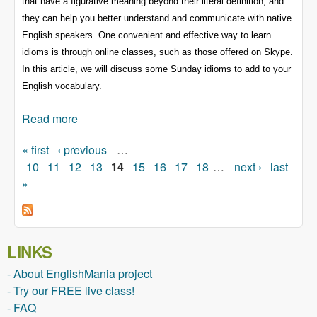
that have a figurative meaning beyond their literal definition, and
they can help you better understand and communicate with native
English speakers. One convenient and effective way to learn
idioms is through online classes, such as those offered on Skype.
In this article, we will discuss some Sunday idioms to add to your
English vocabulary.
Read more
about Sunday idioms
« first
‹ previous
…
Pages
10
11
12
13
14
15
16
17
18
…
next ›
last
»
LINKS
- About EnglishMania project
- Try our FREE live class!
- FAQ