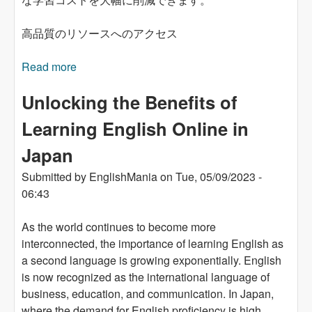
高品質のリソースへのアクセス
Read more
about 日本でオンラインで英語を学ぶメリット
を解き放つ
Unlocking the Benefits of
Learning English Online in
Japan
Submitted by
EnglishMania
on
Tue, 05/09/2023 -
06:43
As the world continues to become more
interconnected, the importance of learning English as
a second language is growing exponentially. English
is now recognized as the international language of
business, education, and communication. In Japan,
where the demand for English proficiency is high,