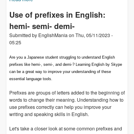
Way to Improve Your English Language Skills
Use of prefixes in English:
in Japan
hemi- semi- demi-
Submitted by
EnglishMania
on
Thu, 05/11/2023 -
05:25
Are you a Japanese student struggling to understand English
prefixes like hemi-, semi-, and demi-? Learning English by Skype
can be a great way to improve your understanding of these
essential language tools.
Prefixes are groups of letters added to the beginning of
words to change their meaning. Understanding how to
use prefixes correctly can help you improve your
writing and speaking skills in English.
Let's take a closer look at some common prefixes and