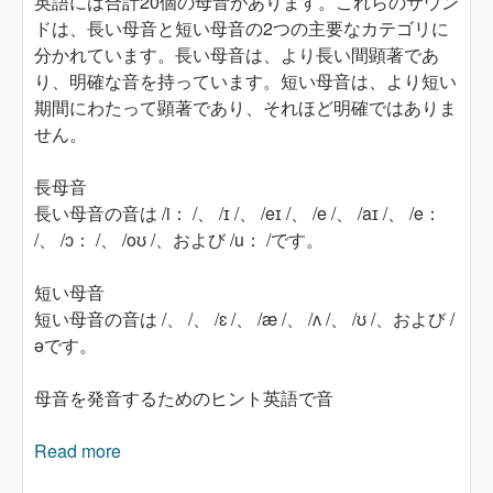
英語には合計20個の母音があります。これらのサウン
ドは、長い母音と短い母音の2つの主要なカテゴリに
分かれています。長い母音は、より長い間顕著であ
り、明確な音を持っています。短い母音は、より短い
期間にわたって顕著であり、それほど明確ではありま
せん。
長母音
長い母音の音は /i： /、 /ɪ /、 /eɪ /、 /e /、 /aɪ /、 /e：
/、 /ɔ： /、 /oʊ /、および /u： /です。
短い母音
短い母音の音は /、 /、 /ɛ /、 /æ /、 /ʌ /、 /ʊ /、および /
əです。
母音を発音するためのヒント英語で音
Read more
about 英語の母音の発音：英語学習者向けの包
括的なガイドオンライン