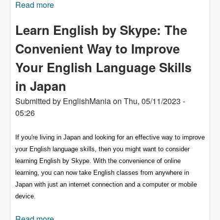
Read more
about 英語の子音の習得：初心者向けのヒント
とトリック
Learn English by Skype: The
Convenient Way to Improve
Your English Language Skills
in Japan
Submitted by
EnglishMania
on
Thu, 05/11/2023 -
05:26
If you're living in Japan and looking for an effective way to improve
your English language skills, then you might want to consider
learning English by Skype. With the convenience of online
learning, you can now take English classes from anywhere in
Japan with just an internet connection and a computer or mobile
device.
Read more
about Learn English by Skype: The Convenient