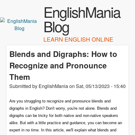
Skip to main content
EnglishMania
Blog
LEARN ENGLISH ONLINE
Blends and Digraphs: How to
Recognize and Pronounce
Them
Submitted by
EnglishMania
on
Sat, 05/13/2023 - 15:40
Are you struggling to recognize and pronounce blends and
digraphs in English? Don't worry, you're not alone. Blends and
digraphs can be tricky for both native and non-native speakers
alike. But with a little practice and guidance, you can become an
expert in no time. In this article, we'll explain what blends and