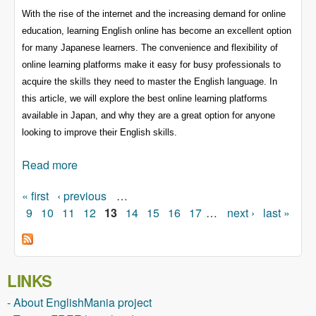
With the rise of the internet and the increasing demand for online
education, learning English online has become an excellent option
for many Japanese learners. The convenience and flexibility of
online learning platforms make it easy for busy professionals to
acquire the skills they need to master the English language. In
this article, we will explore the best online learning platforms
available in Japan, and why they are a great option for anyone
looking to improve their English skills.
Read more
about Master English from Home: The Best
Online Learning Platforms in Japan
« first
‹ previous
…
Pages
9
10
11
12
13
14
15
16
17
…
next ›
last »
LINKS
- About EnglishMania project