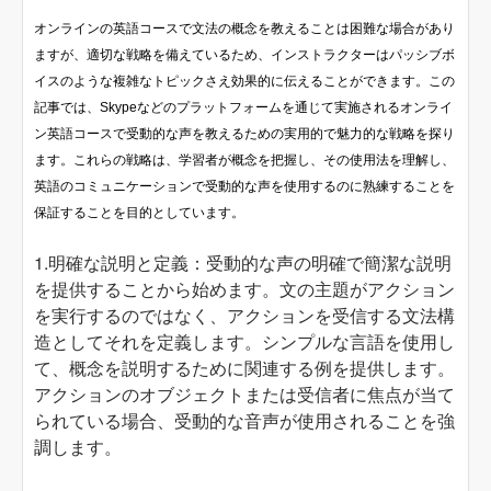
オンラインの英語コースで文法の概念を教えることは困難な場合があり
ますが、適切な戦略を備えているため、インストラクターはパッシブボ
イスのような複雑なトピックさえ効果的に伝えることができます。この
記事では、Skypeなどのプラットフォームを通じて実施されるオンライ
ン英語コースで受動的な声を教えるための実用的で魅力的な戦略を探り
ます。これらの戦略は、学習者が概念を把握し、その使用法を理解し、
英語のコミュニケーションで受動的な声を使用するのに熟練することを
保証することを目的としています。
1.明確な説明と定義：受動的な声の明確で簡潔な説明
を提供することから始めます。文の主題がアクション
を実行するのではなく、アクションを受信する文法構
造としてそれを定義します。シンプルな言語を使用し
て、概念を説明するために関連する例を提供します。
アクションのオブジェクトまたは受信者に焦点が当て
られている場合、受動的な音声が使用されることを強
調します。