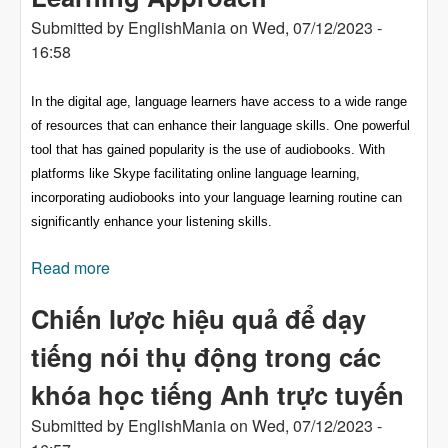
Submitted by
EnglishMania
on
Wed, 07/12/2023 -
16:58
In the digital age, language learners have access to a wide range
of resources that can enhance their language skills. One powerful
tool that has gained popularity is the use of audiobooks. With
platforms like Skype facilitating online language learning,
incorporating audiobooks into your language learning routine can
significantly enhance your listening skills.
Read more
about Enhancing Listening Skills with
Audiobooks: A Language Learning Approach
Chiến lược hiệu quả để dạy
tiếng nói thụ động trong các
khóa học tiếng Anh trực tuyến
Submitted by
EnglishMania
on
Wed, 07/12/2023 -