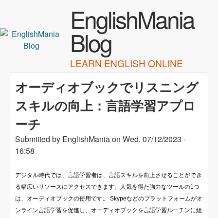
Skip to main content
EnglishMania
Blog
LEARN ENGLISH ONLINE
オーディオブックでリスニング
スキルの向上：言語学習アプロ
ーチ
Submitted by
EnglishMania
on
Wed, 07/12/2023 -
16:58
デジタル時代では、言語学習者は、言語スキルを向上させることができ
る幅広いリソースにアクセスできます。人気を得た強力なツールの1つ
は、オーディオブックの使用です。 Skypeなどのプラットフォームがオ
ンライン言語学習を促進し、オーディオブックを言語学習ルーチンに組