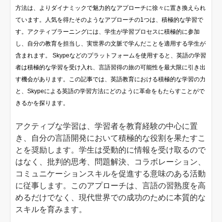
方法は、よりダイナミックで魅力的なアプローチに徐々に置き換えられ
ています。人気を得たそのようなアプローチの1つは、積極的な学習で
す。アクティブラーニングには、学生が学習プロセスに積極的に参加
し、自分の教育を担当し、実世界の文脈で学んだことを適用する学生が
含まれます。 Skypeなどのプラットフォームを使用すると、英語の学習
者は積極的な学習を受け入れ、言語習得の旅の可能性を最大限に引き出
す機会があります。この記事では、英語教育における積極的な学習の力
と、Skypeによる英語の学習方法にどのように革命をもたらすことがで
きるかを探ります。
アクティブな学習は、学習者を教育経験の中心に置
き、自分の言語開発において積極的な役割を果たすこ
とを奨励します。学生は受動的に情報を受け取るので
はなく、批判的思考、問題解決、コラボレーション、
コミュニケーションスキルを促進する意味のある活動
に従事します。このアプローチは、言語の習熟度を高
めるだけでなく、現代世界での成功のために本質的な
スキルを育みます。