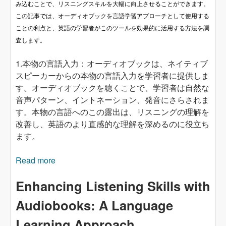
み込むことで、リスニングスキルを大幅に向上させることができます。
この記事では、オーディオブックを言語学習アプローチとして使用する
ことの利点と、英語の学習者がこのツールを効果的に活用する方法を調
査します。
1.本物の言語入力：オーディオブックは、ネイティブ
スピーカーからの本物の言語入力を学習者に提供しま
す。オーディオブックを聴くことで、学習者は自然な
音声パターン、イントネーション、発音にさらされま
す。本物の言語へのこの露出は、リスニングの理解を
改善し、英語のより直感的な理解を深めるのに役立ち
ます。
Read more
about オーディオブックでリスニングスキルの
向上：言語学習アプローチ
Enhancing Listening Skills with
Audiobooks: A Language
Learning Approach