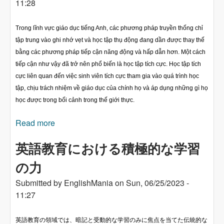
11:28
Trong lĩnh vực giáo dục tiếng Anh, các phương pháp truyền thống chỉ
tập trung vào ghi nhớ vẹt và học tập thụ động đang dần được thay thế
bằng các phương pháp tiếp cận năng động và hấp dẫn hơn. Một cách
tiếp cận như vậy đã trở nên phổ biến là học tập tích cực. Học tập tích
cực liên quan đến việc sinh viên tích cực tham gia vào quá trình học
tập, chịu trách nhiệm về giáo dục của chính họ và áp dụng những gì họ
học được trong bối cảnh trong thế giới thực.
Read more
about Sức mạnh của học tập tích cực trong giáo
dục tiếng Anh
英語教育における積極的な学習
の力
Submitted by
EnglishMania
on
Sun, 06/25/2023 -
11:27
英語教育の領域では、暗記と受動的な学習のみに焦点を当てた伝統的な