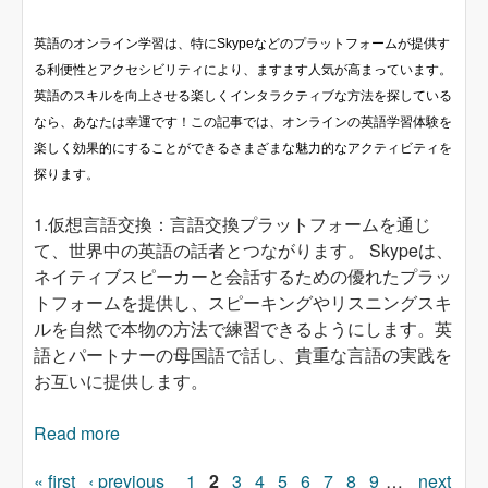
英語のオンライン学習は、特にSkypeなどのプラットフォームが提供す
る利便性とアクセシビリティにより、ますます人気が高まっています。
英語のスキルを向上させる楽しくインタラクティブな方法を探している
なら、あなたは幸運です！この記事では、オンラインの英語学習体験を
楽しく効果的にすることができるさまざまな魅力的なアクティビティを
探ります。
1.仮想言語交換：言語交換プラットフォームを通じ
て、世界中の英語の話者とつながります。 Skypeは、
ネイティブスピーカーと会話するための優れたプラッ
トフォームを提供し、スピーキングやリスニングスキ
ルを自然で本物の方法で練習できるようにします。英
語とパートナーの母国語で話し、貴重な言語の実践を
お互いに提供します。
Read more
about オンラインで英語を学ぶための魅力的な
アクティビティ
« first
‹ previous
1
2
3
4
5
6
7
8
9
…
next