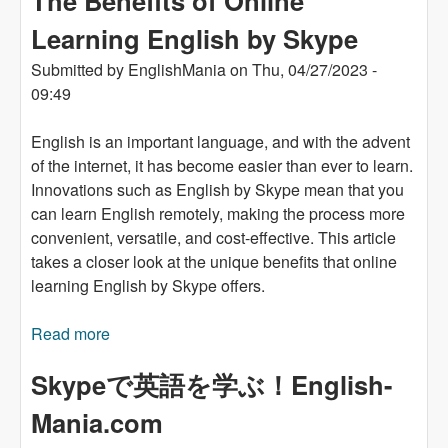
The Benefits of Online
Learning English by Skype
Submitted by
EnglishMania
on
Thu, 04/27/2023 -
09:49
English is an important language, and with the advent
of the internet, it has become easier than ever to learn.
Innovations such as English by Skype mean that you
can learn English remotely, making the process more
convenient, versatile, and cost-effective. This article
takes a closer look at the unique benefits that online
learning English by Skype offers.
Read more
about The Benefits of Online Learning English
by Skype
Skypeで英語を学ぶ！English-
Mania.com