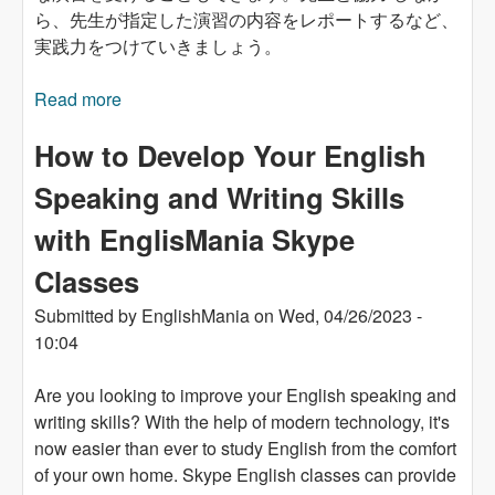
ら、先生が指定した演習の内容をレポートするなど、
実践力をつけていきましょう。
Read more
about EnglisMania Skype クラスで英語のスピ
ーキングとライティングのスキルを伸ばす方法
How to Develop Your English
Speaking and Writing Skills
with EnglisMania Skype
Classes
Submitted by
EnglishMania
on
Wed, 04/26/2023 -
10:04
Are you looking to improve your English speaking and
writing skills? With the help of modern technology, it's
now easier than ever to study English from the comfort
of your own home. Skype English classes can provide