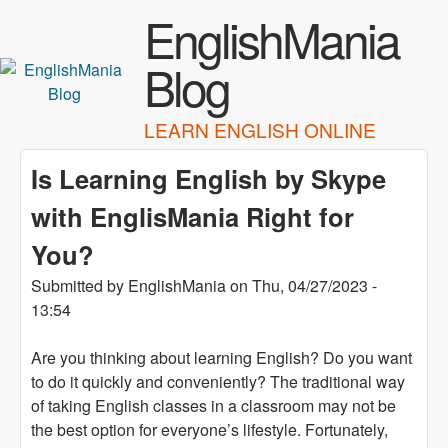
Skip to main content
EnglishMania
Blog
LEARN ENGLISH ONLINE
Is Learning English by Skype
with EnglisMania Right for
You?
Submitted by
EnglishMania
on
Thu, 04/27/2023 -
13:54
Are you thinking about learning English? Do you want
to do it quickly and conveniently? The traditional way
of taking English classes in a classroom may not be
the best option for everyone’s lifestyle. Fortunately,