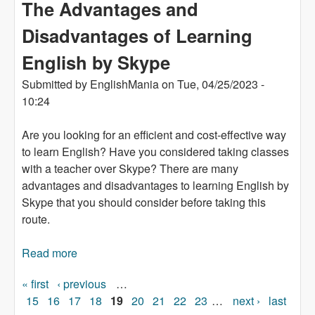
The Advantages and
Disadvantages of Learning
English by Skype
Submitted by
EnglishMania
on
Tue, 04/25/2023 -
10:24
Are you looking for an efficient and cost-effective way
to learn English? Have you considered taking classes
with a teacher over Skype? There are many
advantages and disadvantages to learning English by
Skype that you should consider before taking this
route.
Read more
about The Advantages and Disadvantages of
Learning English by Skype
« first
‹ previous
…
Pages
15
16
17
18
19
20
21
22
23
…
next ›
last