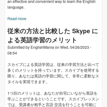
an effective and convenient way to learn the English
language.
Read more
about How to Develop Your English Speaking
and Writing Skills with EnglisMania Skype
従来の方法と比較した Skype に
Classes
よる英語学習のメリット
Submitted by
EnglishMania
on
Wed, 04/26/2023 -
08:54
スカイプによる英語学習は、従来の学習方法と比べて
多くのメリットを持っています。スカイプを使用する
限り、あなたは英語の学習に関して、非常に柔軟なス
タイルを実現できます。
1つ目のメリットは、あなたが自宅にいながら英語を
学ぶことができるということです。スカイプレッスン
では、受講者が相手と言語 交流を行うことを可能に