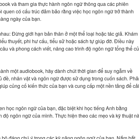
iobook và tham gia thực hành ngôn ngữ thông qua các phiên
i quen có cấu trúc đảm bảo rằng việc học ngôn ngữ trở thành
hàng ngày của bạn.
nhau: Đừng giới hạn bản thân ở một thể loại hoặc tác giả. Khám
iểu thuyết, phi hư cấu, tiểu sử hoặc sách tự giúp đỡ. Điều này
 câu và phong cách viết, nâng cao trình độ ngôn ngữ tổng thể c
hành một audiobook, hãy dành chút thời gian để suy ngẫm về
ủ đề, nhân vật và ngôn ngữ được sử dụng trong cuốn sách. Phả
iúp củng cố kiến ​​thức của bạn và cung cấp một nền tảng để cả
en học ngôn ngữ của bạn, đặc biệt khi học tiếng Anh bằng
nh độ ngôn ngữ của mình. Thực hiện theo các mẹo và kỹ thuật n
ến bộ đáng chú ý trong các kỹ năng ngôn ngữ của bạn. Nắm bắt