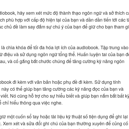
iobook, hãy xem xét mức độ thành thạo ngôn ngữ và sở thích c
 phù hợp với cấp độ hiện tại của bạn và dần dần tiến tới các t
các chủ đề làm say đắm sự chú ý của bạn để giữ cho bạn tham g
 là chìa khóa để tối đa hóa lợi ích của audiobook. Tập trung vào
gữ điệu và sử dụng ngôn ngữ tổng thể. Huấn luyện tai của bạn đ
hau, và cố gắng bắt chước chúng để tăng cường kỹ năng ngôn
obook đi kèm với văn bản hoặc phụ đề đi kèm. Sử dụng tính
u này có thể giúp bạn tăng cường các kỹ năng đọc của bạn và
viết. Nó cũng hỗ trợ cho sự hiểu biết và giúp bạn nắm bắt bất k
ể chỉ hiểu thông qua việc nghe.
ữ một cuốn sổ tay hoặc tài liệu kỹ thuật số tiện dụng để ghi lại
ị. Xem xét và sửa đổi ghi chú của bạn thường xuyên để củng cố