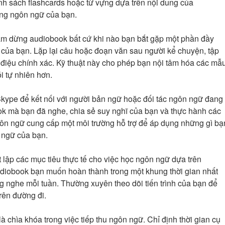
nh sách flashcards hoặc từ vựng dựa trên nội dung của
ng ngôn ngữ của bạn.
tạm dừng audiobook bất cứ khi nào bạn bắt gặp một phần đầy
của bạn. Lặp lại câu hoặc đoạn văn sau người kể chuyện, tập
 điệu chính xác. Kỹ thuật này cho phép bạn nội tâm hóa các mẫ
i tự nhiên hơn.
Skype để kết nối với người bản ngữ hoặc đối tác ngôn ngữ đang
ok mà bạn đã nghe, chia sẻ suy nghĩ của bạn và thực hành các
gôn ngữ cung cấp một môi trường hỗ trợ để áp dụng những gì bạ
 ngữ của bạn.
iết lập các mục tiêu thực tế cho việc học ngôn ngữ dựa trên
diobook bạn muốn hoàn thành trong một khung thời gian nhất
g nghe mỗi tuần. Thường xuyên theo dõi tiến trình của bạn để
rên đường đi.
à chìa khóa trong việc tiếp thu ngôn ngữ. Chỉ định thời gian cụ