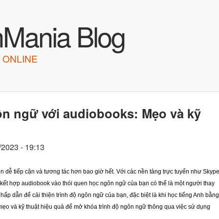
Skip to main content
hMania Blog
 ONLINE
n ngữ với audiobooks: Mẹo và kỹ
/2023 - 19:13
nên dễ tiếp cận và tương tác hơn bao giờ hết. Với các nền tảng trực tuyến như Skyp
c kết hợp audiobook vào thói quen học ngôn ngữ của bạn có thể là một người thay
hấp dẫn để cải thiện trình độ ngôn ngữ của bạn, đặc biệt là khi học tiếng Anh bằng
 mẹo và kỹ thuật hiệu quả để mở khóa trình độ ngôn ngữ thông qua việc sử dụng