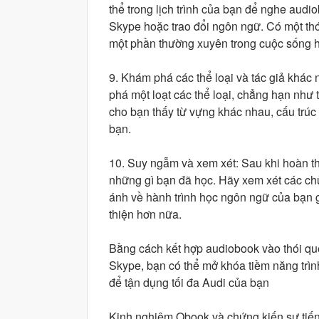
thể trong lịch trình của bạn để nghe aud
Skype hoặc trao đổi ngôn ngữ. Có một thó
một phần thường xuyên trong cuộc sống 
9. Khám phá các thể loại và tác giả khác 
phá một loạt các thể loại, chẳng hạn như t
cho bạn thấy từ vựng khác nhau, cấu trúc
bạn.
10. Suy ngẫm và xem xét: Sau khi hoàn t
những gì bạn đã học. Hãy xem xét các ch
ánh về hành trình học ngôn ngữ của bạn g
thiện hơn nữa.
Bằng cách kết hợp audiobook vào thói qu
Skype, bạn có thể mở khóa tiềm năng trì
để tận dụng tối đa Audi của bạn
Kinh nghiệm Obook và chứng kiến ​​sự ti