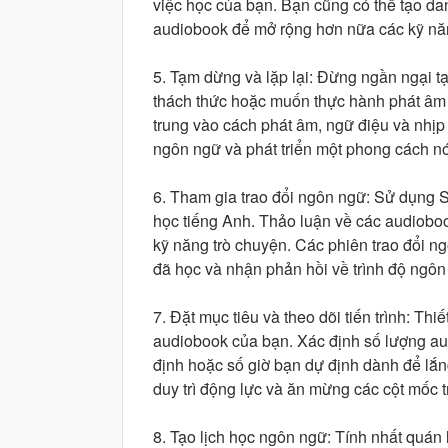
việc học của bạn. Bạn cũng có thể tạo da
audiobook để mở rộng hơn nữa các kỹ nă
5. Tạm dừng và lặp lại: Đừng ngần ngại 
thách thức hoặc muốn thực hành phát âm 
trung vào cách phát âm, ngữ điệu và nhịp
ngôn ngữ và phát triển một phong cách nó
6. Tham gia trao đổi ngôn ngữ: Sử dụng 
học tiếng Anh. Thảo luận về các audiobo
kỹ năng trò chuyện. Các phiên trao đổi n
đã học và nhận phản hồi về trình độ ngôn
7. Đặt mục tiêu và theo dõi tiến trình: Th
audiobook của bạn. Xác định số lượng au
định hoặc số giờ bạn dự định dành để lắn
duy trì động lực và ăn mừng các cột mốc t
8. Tạo lịch học ngôn ngữ: Tính nhất quán l