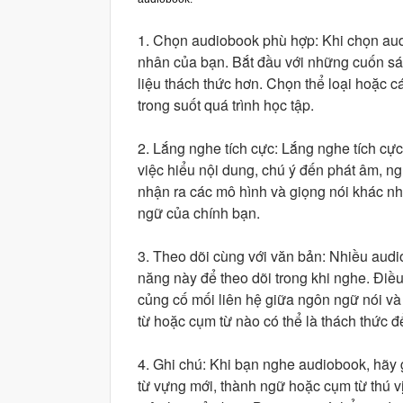
1. Chọn audiobook phù hợp: Khi chọn aud
nhân của bạn. Bắt đầu với những cuốn sách
liệu thách thức hơn. Chọn thể loại hoặc 
trong suốt quá trình học tập.
2. Lắng nghe tích cực: Lắng nghe tích cực
việc hiểu nội dung, chú ý đến phát âm, n
nhận ra các mô hình và giọng nói khác n
ngữ của chính bạn.
3. Theo dõi cùng với văn bản: Nhiều audi
năng này để theo dõi trong khi nghe. Điề
củng cố mối liên hệ giữa ngôn ngữ nói và 
từ hoặc cụm từ nào có thể là thách thức đ
4. Ghi chú: Khi bạn nghe audiobook, hãy gi
từ vựng mới, thành ngữ hoặc cụm từ thú v